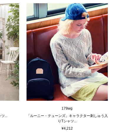
179wg
...
「ルーニー・テューンズ」キャラクター刺しゅう入
りTシャツ...
¥4,212