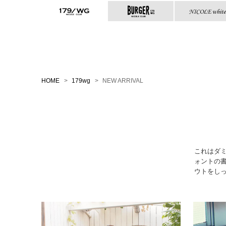
HOME
>
179wg
>
NEW ARRIVAL
これはダ
ォントの
ウトをし