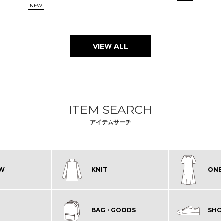
NEW
VIEW ALL
ITEM SEARCH
アイテムサーチ
EW
KNIT
ONE
BAG・GOODS
SHO