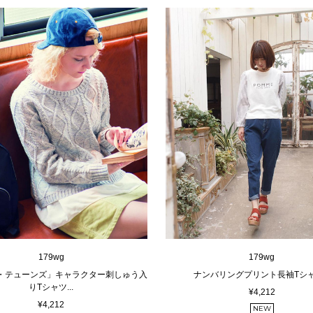
179wg
179wg
・テューンズ」キャラクター刺しゅう入
ナンバリングプリント長袖Tシャツ
りTシャツ...
¥4,212
¥4,212
NEW