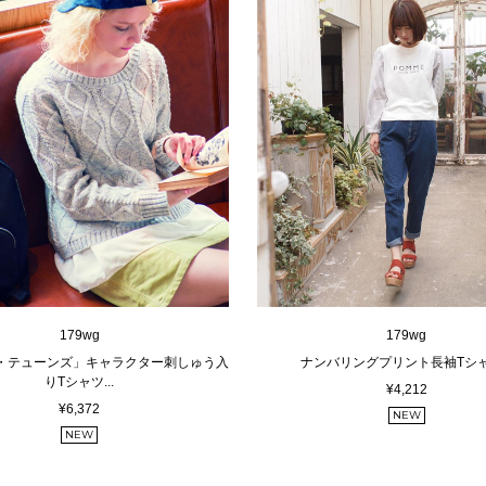
179wg
179wg
・テューンズ」キャラクター刺しゅう入
ナンバリングプリント長袖Tシャツ
りTシャツ...
¥4,212
¥6,372
NEW
NEW